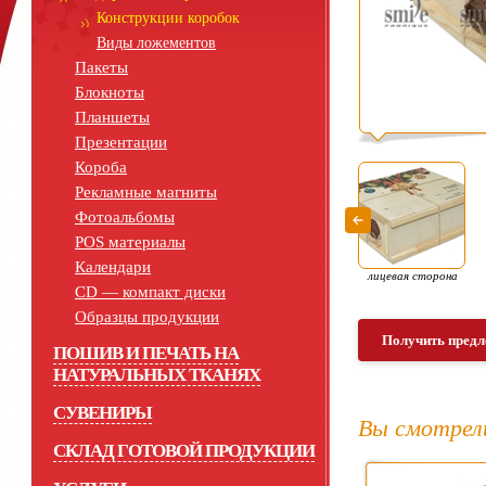
Конструкции коробок
Виды ложементов
Пакеты
Блокноты
Планшеты
Презентации
Короба
Рекламные магниты
Фотоальбомы
POS материалы
Календари
лицевая сторона
СD — компакт диски
Образцы продукции
Получить предл
ПОШИВ И ПЕЧАТЬ НА
НАТУРАЛЬНЫХ ТКАНЯХ
СУВЕНИРЫ
Вы смотрел
СКЛАД ГОТОВОЙ ПРОДУКЦИИ