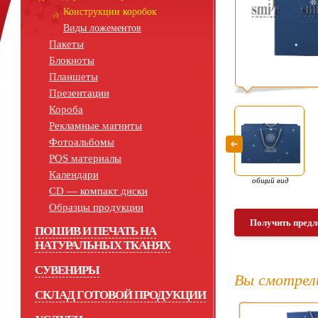
Конструкции коробок
Виды ложементов
Пакеты
Блокноты
Планшеты
Презентации
Короба
Рекламные магниты
Фотоальбомы
POS материалы
Календари
общий вид
СD — компакт диски
Образцы продукции
Получить предл
ПОШИВ И ПЕЧАТЬ НА
НАТУРАЛЬНЫХ ТКАНЯХ
СУВЕНИРЫ
Вы смотрел
СКЛАД ГОТОВОЙ ПРОДУКЦИИ