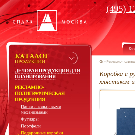
(495) 1
Кон
>
Рекламно-полигра
ДЕЛОВАЯ ПРОДУКЦИЯ ДЛЯ
Коробка с 
ПЛАНИРОВАНИЯ
хлястиком и
РЕКЛАМНО-
ПОЛИГРАФИЧЕСКАЯ
ПРОДУКЦИЯ
Папки с кольцевыми
механизмами
Футляры
Портфели
Подарочные коробки