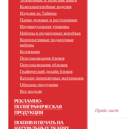
Телефонные и записные книги
Кожгалантерейные изделия
Изделия из Тайвека
Папки деловые и ресторанные
Индивидуальная упаковка
Наборы в подарочных коробках
Корпоративные подарочные
наборы
Коллекции
Персонализация блоков
Персонализация обложек
Графический дизайн блоков
Каталог переплетных материалов
Образцы продукции
Все модели
РЕКЛАМНО-
ПОЛИГРАФИЧЕСКАЯ
Прайс-лист
ПРОДУКЦИЯ
ПОШИВ И ПЕЧАТЬ НА
НАТУРАЛЬНЫХ ТКАНЯХ