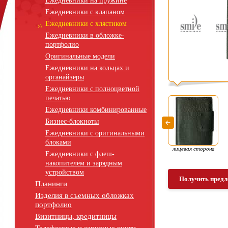
Ежедневники на пружине
Ежедневники с клапаном
Ежедневники с хлястиком
Ежедневники в обложке-
портфолио
Оригинальные модели
Ежедневники на кольцах и
органайзеры
Ежедневники с полноцветной
печатью
Ежедневники комбинированные
Бизнес-блокноты
Ежедневники с оригинальными
блоками
лицевая сторона
Ежедневники с флеш-
накопителем и зарядным
устройством
Получить предл
Планинги
Изделия в съемных обложках
портфолио
Визитницы, кредитницы