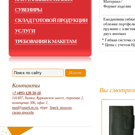
Материал /
Формат изделия
СУВЕНИРЫ
Ежедневник гибки
СКЛАД ГОТОВОЙ ПРОДУКЦИИ
обложке портфоли
пружине с хлясти
УСЛУГИ
двух кнопках
* Гибкая система с
ТРЕБОВАНИЯ К МАКЕТАМ
* Цены с учетом Н
Контакты
Вы смотрел
+7 (495) 128-50-10
,
141407, Химки, Куркинское шоссе, строение 2,
помещение 306, офис 1,
mail@spark-m.ru
, skype:
Spark_moscow
,
схема проезда