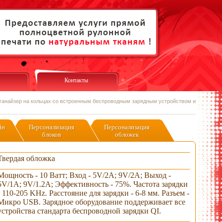
Контакты
ганайзер на кольцах со встроенным беспроводным зарядным устройством и
йн
Персонализация
Персонализация
блоков
обложек
Твердая обложка
Мощность - 10 Ватт; Вход - 5V/2A; 9V/2A; Выход -
5V/1A; 9V/1.2A; Эффективность - 75%. Частота зарядки
- 110-205 KHz. Расстояние для зарядки - 6-8 мм. Разъем -
Микро USB. Зарядное оборудование поддерживает все
устройства стандарта беспроводной зарядки QI.