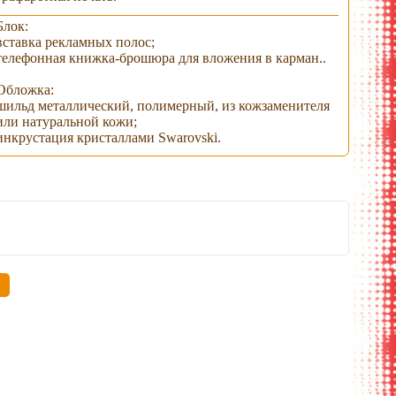
Блок:
вставка рекламных полос;
телефонная книжка-брошюра для вложения в карман..
Обложка:
шильд металлический, полимерный, из кожзаменителя
или натуральной кожи;
инкрустация кристаллами Swarovski.