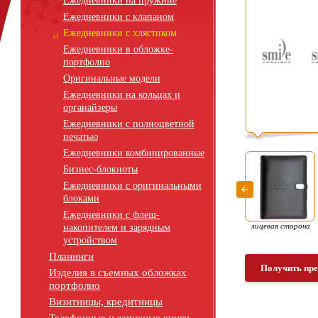
Ежедневники на пружине
Ежедневники с клапаном
Ежедневники с хлястиком
Ежедневники в обложке-
портфолио
Оригинальные модели
Ежедневники на кольцах и
органайзеры
Ежедневники с полноцветной
печатью
Ежедневники комбинированные
Бизнес-блокноты
Ежедневники с оригинальными
блоками
Ежедневники с флеш-
лицевая сторона
накопителем и зарядным
устройством
Планинги
Получить пр
Изделия в съемных обложках
портфолио
Визитницы, кредитницы