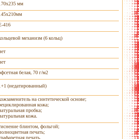
170х235 мм
145х210мм
E-416
кольцевой механизм (6 кольц)
нет
нет
офсетная белая, 70 г/м2
1+1 (недатированный)
кожзаменитель на синтетической основе;
проводное
съемная флешка
вид в подарочной
коробка
арядное
коробке
рециклированная кожа;
тройство
натуральная пробка;
натуральная кожа.
тиснение блинтом, фольгой;
полноцветная печать;
трафаретная печать.