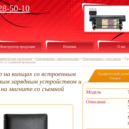
28-50-10
Конструктор продукции
Новинки
О нас
рафическая продукция
>
Ежедневники, еженедельники
>
Ежедневники с хлястиком
>
Ор
ите со съемной флешкой
р на кольцах со встроенным
Графический диза
блоков
ным зарядным устройством и
 на магните со съемной
Модель
Описание