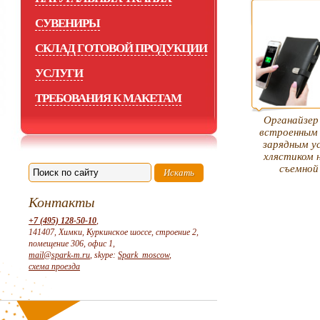
СУВЕНИРЫ
СКЛАД ГОТОВОЙ ПРОДУКЦИИ
УСЛУГИ
ТРЕБОВАНИЯ К МАКЕТАМ
Органайзер 
встроенным
зарядным у
хлястиком 
съемной
Контакты
+7 (495) 128-50-10
,
141407, Химки, Куркинское шоссе, строение 2,
помещение 306, офис 1,
mail@spark-m.ru
, skype:
Spark_moscow
,
схема проезда