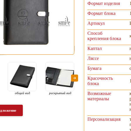
Формат изделия
Формат блока
Артикул
Способ
крепления блока
Каптал
Ляссе
Бумага
Красочность
блока
Возможные
общий вид
раскрытый вид
зарядка мобильного
бес
телефона
з
материалы
ус
едложение
Персонализация