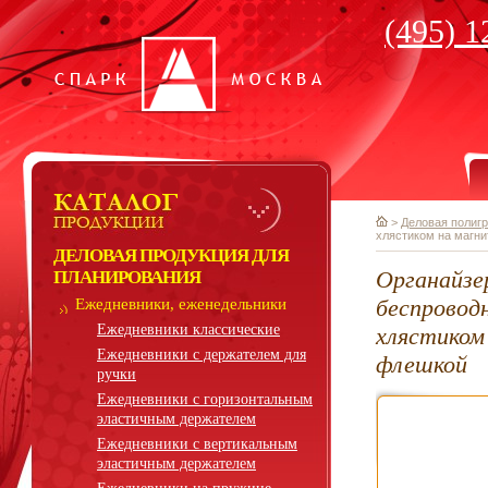
(495) 1
>
Деловая полиг
хлястиком на магн
ДЕЛОВАЯ ПРОДУКЦИЯ ДЛЯ
Органайзе
ПЛАНИРОВАНИЯ
беспровод
Ежедневники, еженедельники
Ежедневники классические
хлястиком
Ежедневники с держателем для
флешкой
ручки
Ежедневники с горизонтальным
эластичным держателем
Ежедневники с вертикальным
эластичным держателем