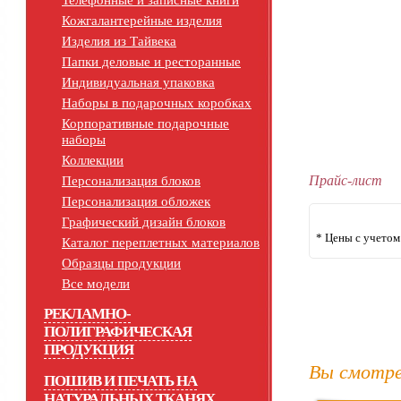
Телефонные и записные книги
Кожгалантерейные изделия
Изделия из Тайвека
Папки деловые и ресторанные
Индивидуальная упаковка
Наборы в подарочных коробках
Корпоративные подарочные
наборы
Коллекции
Прайс-лист
Персонализация блоков
Персонализация обложек
Графический дизайн блоков
* Цены с учето
Каталог переплетных материалов
Образцы продукции
Все модели
РЕКЛАМНО-
ПОЛИГРАФИЧЕСКАЯ
ПРОДУКЦИЯ
Вы смотре
ПОШИВ И ПЕЧАТЬ НА
НАТУРАЛЬНЫХ ТКАНЯХ