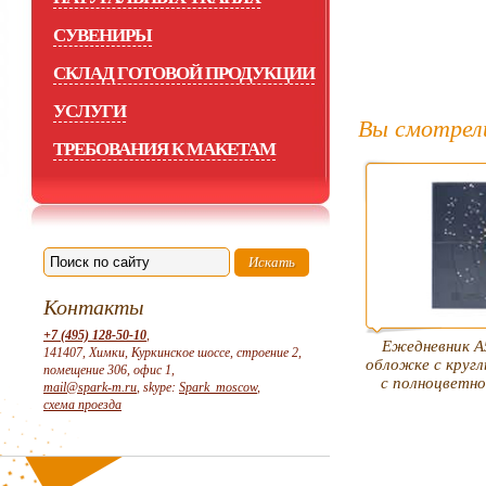
СУВЕНИРЫ
СКЛАД ГОТОВОЙ ПРОДУКЦИИ
УСЛУГИ
Вы смотрел
ТРЕБОВАНИЯ К МАКЕТАМ
Контакты
+7 (495) 128-50-10
,
Ежедневник А
141407, Химки, Куркинское шоссе, строение 2,
обложке с круг
помещение 306, офис 1,
с полноцветн
mail@spark-m.ru
, skype:
Spark_moscow
,
схема проезда