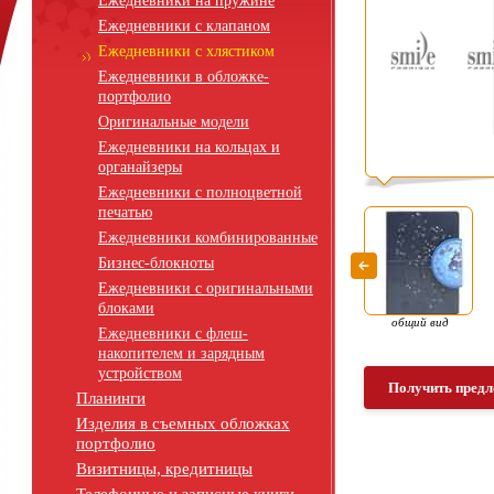
Ежедневники на пружине
Ежедневники с клапаном
Ежедневники с хлястиком
Ежедневники в обложке-
портфолио
Оригинальные модели
Ежедневники на кольцах и
органайзеры
Ежедневники с полноцветной
печатью
Ежедневники комбинированные
Бизнес-блокноты
Ежедневники с оригинальными
блоками
общий вид
Ежедневники с флеш-
накопителем и зарядным
устройством
Получить предл
Планинги
Изделия в съемных обложках
портфолио
Визитницы, кредитницы