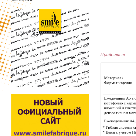
Прайс-лист
Материал /
Формат изделия
Ежедневник А5 в 
портфолио с карм
вложений и хлясти
декоративном маг
Еженедельник А4,
* Гибкая система с
* Цены с учетом Н