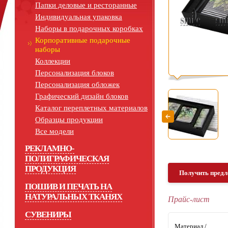
Папки деловые и ресторанные
Индивидуальная упаковка
Наборы в подарочных коробках
Корпоративные подарочные
наборы
Коллекции
Персонализация блоков
Персонализация обложек
Графический дизайн блоков
Каталог переплетных материалов
Образцы продукции
Все модели
РЕКЛАМНО-
ПОЛИГРАФИЧЕСКАЯ
ПРОДУКЦИЯ
Получить предл
ПОШИВ И ПЕЧАТЬ НА
НАТУРАЛЬНЫХ ТКАНЯХ
Прайс-лист
СУВЕНИРЫ
Материал /