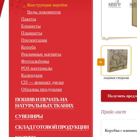
Конструкции коробок
Виды ложементов
Пакеты
Блокноты
Планшеты
Презентации
Короба
Рекламные магниты
Фотоальбомы
POS материалы
Календари
лицевая сторона
СD — компакт диски
Образцы продукции
Получить предл
ПОШИВ И ПЕЧАТЬ НА
НАТУРАЛЬНЫХ ТКАНЯХ
Прайс-лист
СУВЕНИРЫ
СКЛАД ГОТОВОЙ ПРОДУКЦИИ
Коробка с клапан