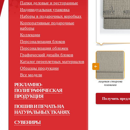
Папки деловые и ресторанные
Индивидуальная упаковка
Наборы в подарочных коробках
Корпоративные подарочные
наборы
Коллекции
Персонализация блоков
Персонализация обложек
Графический дизайн блоков
Каталог переплетных материалов
Образцы продукции
Все модели
лицевая сторона
РЕКЛАМНО-
планинга
ПОЛИГРАФИЧЕСКАЯ
ПРОДУКЦИЯ
Получить предл
ПОШИВ И ПЕЧАТЬ НА
НАТУРАЛЬНЫХ ТКАНЯХ
СУВЕНИРЫ