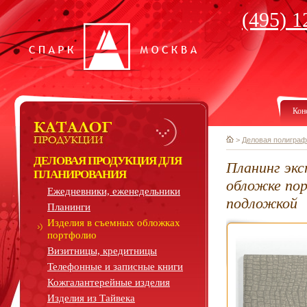
(495) 1
Кон
>
Деловая полиграф
ДЕЛОВАЯ ПРОДУКЦИЯ ДЛЯ
Планинг экс
ПЛАНИРОВАНИЯ
обложке по
Ежедневники, еженедельники
подложкой
Планинги
Изделия в съемных обложках
портфолио
Визитницы, кредитницы
Телефонные и записные книги
Кожгалантерейные изделия
Изделия из Тайвека